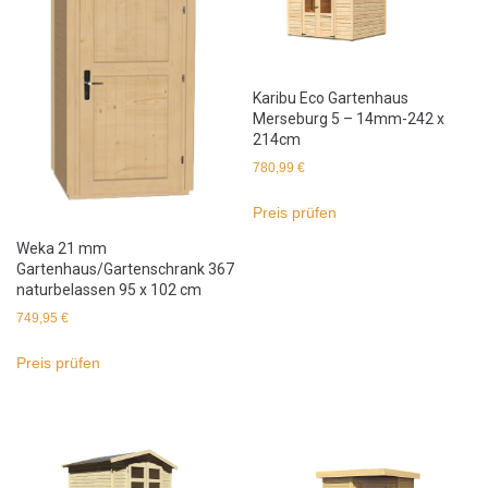
Karibu Eco Gartenhaus
Merseburg 5 – 14mm-242 x
214cm
780,99
€
Preis prüfen
Weka 21 mm
Gartenhaus/Gartenschrank 367
naturbelassen 95 x 102 cm
749,95
€
Preis prüfen