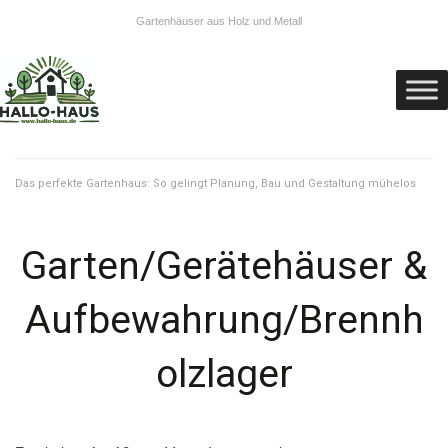
Gartenhäuser aus Holz und Metall
Das perfekte Gartenhaus: So gelingt Planung, Bau und Gestaltung mühelos
Garten/Gerätehäuser &
Aufbewahrung/Brennh
olzlager