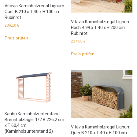
Vitavia Kaminholzregal Lignum
Quer B 210 x T 40 x H 100 cm
Rubinrot
Vitavia Kaminholzregal Lignum
236,10
€
Hoch B 99 x T 40 x H 200 cm
Rubinrot
Preis prüfen
237,00
€
Preis prüfen
Karibu Kaminholzunterstand
Brennholzlager 1/2 B 226,2 cm
x T 60,4 cm
Vitavia Kaminholzregal Lignum
(Kaminholzunterstand 2)
Quer B 210 x T 40 x H 100 cm