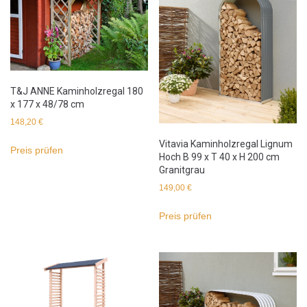
T&J ANNE Kaminholzregal 180
x 177 x 48/78 cm
148,20
€
Vitavia Kaminholzregal Lignum
Preis prüfen
Hoch B 99 x T 40 x H 200 cm
Granitgrau
149,00
€
Preis prüfen