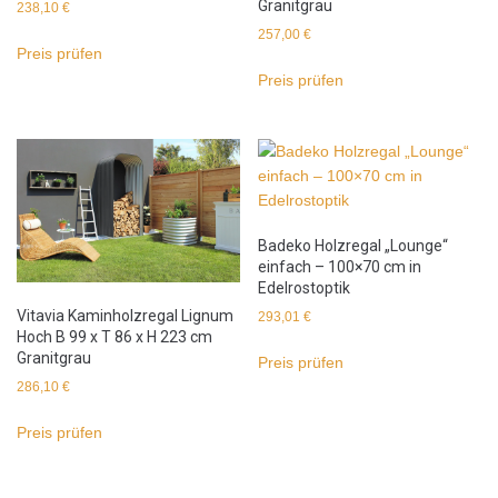
Granitgrau
238,10
€
257,00
€
Preis prüfen
Preis prüfen
Badeko Holzregal „Lounge“
einfach – 100×70 cm in
Edelrostoptik
Vitavia Kaminholzregal Lignum
293,01
€
Hoch B 99 x T 86 x H 223 cm
Granitgrau
Preis prüfen
286,10
€
Preis prüfen