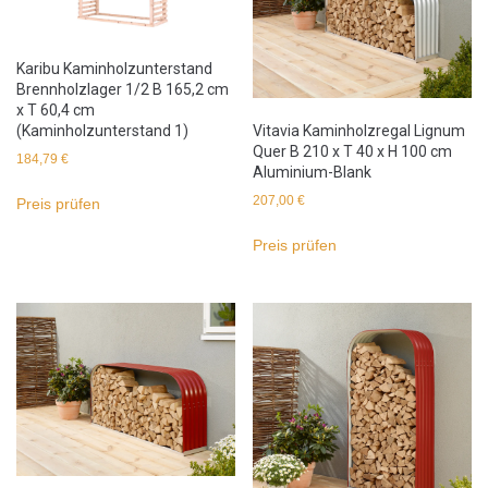
Karibu Kaminholzunterstand
Brennholzlager 1/2 B 165,2 cm
x T 60,4 cm
(Kaminholzunterstand 1)
Vitavia Kaminholzregal Lignum
Quer B 210 x T 40 x H 100 cm
184,79
€
Aluminium-Blank
207,00
€
Preis prüfen
Preis prüfen