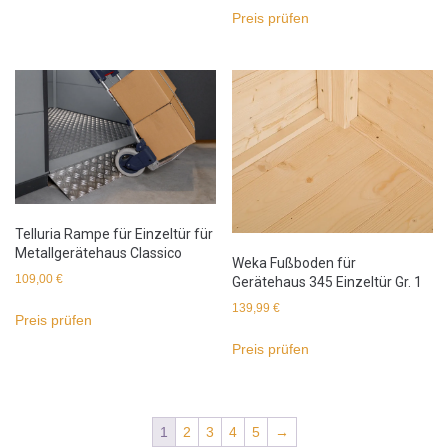
Preis prüfen
Telluria Rampe für Einzeltür für
Metallgerätehaus Classico
Weka Fußboden für
109,00
€
Gerätehaus 345 Einzeltür Gr. 1
139,99
€
Preis prüfen
Preis prüfen
1
2
3
4
5
→