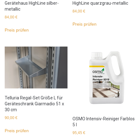
Gerätehaus HighLine silber-
HighLine quarzgrau-metallic
metallic
84,00
€
84,00
€
Preis prüfen
Preis prüfen
Telluria Regal-Set Größe L für
Geräteschrank Giarmadio 51 x
30 cm
90,00
€
OSMO Intensiv-Reiniger Farblos
5 l
Preis prüfen
95,45
€