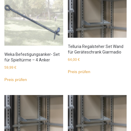
Telluria Regalsteher Set Wand
für Geräteschrank Giarmadio
Weka Befestigungsanker- Set
für Spieltürme – 4 Anker
64,00
€
59,99
€
Preis prüfen
Preis prüfen