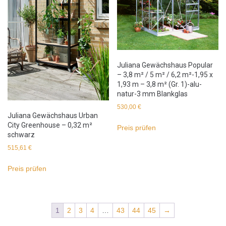
Juliana Gewächshaus Popular
– 3,8 m² / 5 m² / 6,2 m²-1,95 x
1,93 m – 3,8 m² (Gr. 1)-alu-
natur-3 mm Blankglas
530,00
€
Juliana Gewächshaus Urban
City Greenhouse – 0,32 m²
Preis prüfen
schwarz
515,61
€
Preis prüfen
1
2
3
4
…
43
44
45
→