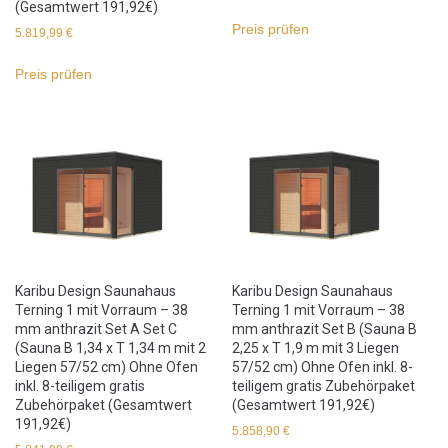
(Gesamtwert 191,92€)
Preis prüfen
5.819,99
€
Preis prüfen
Karibu Design Saunahaus
Karibu Design Saunahaus
Terning 1 mit Vorraum – 38
Terning 1 mit Vorraum – 38
mm anthrazit Set A Set C
mm anthrazit Set B (Sauna B
(Sauna B 1,34 x T 1,34 m mit 2
2,25 x T 1,9 m mit 3 Liegen
Liegen 57/52 cm) Ohne Ofen
57/52 cm) Ohne Ofen inkl. 8-
inkl. 8-teiligem gratis
teiligem gratis Zubehörpaket
Zubehörpaket (Gesamtwert
(Gesamtwert 191,92€)
191,92€)
5.858,90
€