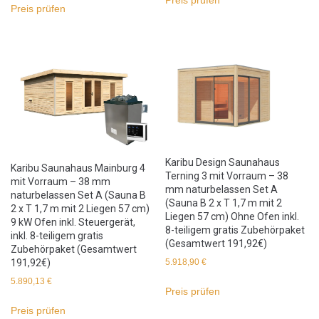
Preis prüfen
Preis prüfen
Karibu Design Saunahaus
Karibu Saunahaus Mainburg 4
Terning 3 mit Vorraum – 38
mit Vorraum – 38 mm
mm naturbelassen Set A
naturbelassen Set A (Sauna B
(Sauna B 2 x T 1,7 m mit 2
2 x T 1,7 m mit 2 Liegen 57 cm)
Liegen 57 cm) Ohne Ofen inkl.
9 kW Ofen inkl. Steuergerät,
8-teiligem gratis Zubehörpaket
inkl. 8-teiligem gratis
(Gesamtwert 191,92€)
Zubehörpaket (Gesamtwert
191,92€)
5.918,90
€
5.890,13
€
Preis prüfen
Preis prüfen