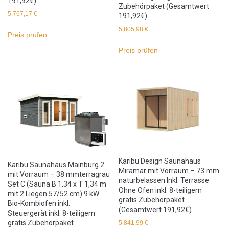
191,92€)
Zubehörpaket (Gesamtwert
5.767,17
€
191,92€)
5.805,98
€
Preis prüfen
Preis prüfen
Karibu Design Saunahaus
Karibu Saunahaus Mainburg 2
Miramar mit Vorraum – 73 mm
mit Vorraum – 38 mmterragrau
naturbelassen Inkl. Terrasse
Set C (Sauna B 1,34 x T 1,34 m
Ohne Ofen inkl. 8-teiligem
mit 2 Liegen 57/52 cm) 9 kW
gratis Zubehörpaket
Bio-Kombiofen inkl.
(Gesamtwert 191,92€)
Steuergerät inkl. 8-teiligem
gratis Zubehörpaket
5.841,99
€