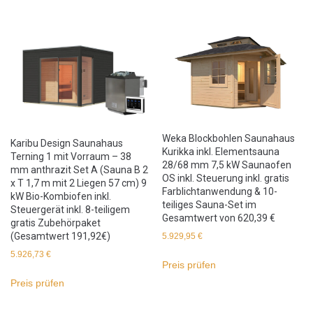
Weka Blockbohlen Saunahaus
Karibu Design Saunahaus
Kurikka inkl. Elementsauna
Terning 1 mit Vorraum – 38
28/68 mm 7,5 kW Saunaofen
mm anthrazit Set A (Sauna B 2
OS inkl. Steuerung inkl. gratis
x T 1,7 m mit 2 Liegen 57 cm) 9
Farblichtanwendung & 10-
kW Bio-Kombiofen inkl.
teiliges Sauna-Set im
Steuergerät inkl. 8-teiligem
Gesamtwert von 620,39 €
gratis Zubehörpaket
(Gesamtwert 191,92€)
5.929,95
€
5.926,73
€
Preis prüfen
Preis prüfen