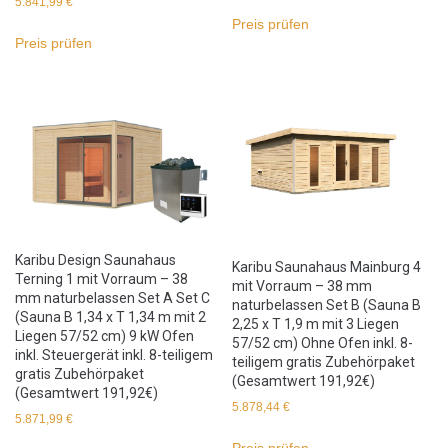
5.841,99
€
Preis prüfen
Preis prüfen
Karibu Design Saunahaus
Karibu Saunahaus Mainburg 4
Terning 1 mit Vorraum – 38
mit Vorraum – 38 mm
mm naturbelassen Set A Set C
naturbelassen Set B (Sauna B
(Sauna B 1,34 x T 1,34 m mit 2
2,25 x T 1,9 m mit 3 Liegen
Liegen 57/52 cm) 9 kW Ofen
57/52 cm) Ohne Ofen inkl. 8-
inkl. Steuergerät inkl. 8-teiligem
teiligem gratis Zubehörpaket
gratis Zubehörpaket
(Gesamtwert 191,92€)
(Gesamtwert 191,92€)
5.878,44
€
5.871,99
€