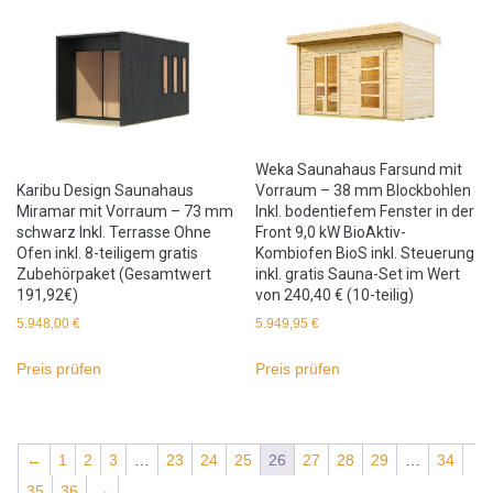
Weka Saunahaus Farsund mit
Vorraum – 38 mm Blockbohlen
Karibu Design Saunahaus
Inkl. bodentiefem Fenster in der
Miramar mit Vorraum – 73 mm
Front 9,0 kW BioAktiv-
schwarz Inkl. Terrasse Ohne
Kombiofen BioS inkl. Steuerung
Ofen inkl. 8-teiligem gratis
inkl. gratis Sauna-Set im Wert
Zubehörpaket (Gesamtwert
von 240,40 € (10-teilig)
191,92€)
5.949,95
€
5.948,00
€
Preis prüfen
Preis prüfen
←
1
2
3
…
23
24
25
26
27
28
29
…
34
35
36
→