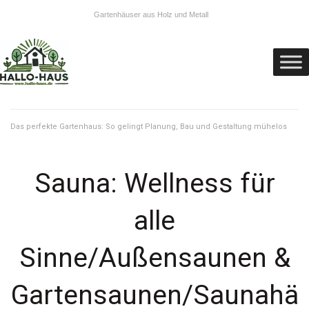
Gartenhäuser aus Holz und Metall
Das perfekte Gartenhaus: So gelingt Planung, Bau und Gestaltung mühelos
Sauna: Wellness für
alle
Sinne/Außensaunen &
Gartensaunen/Saunahä