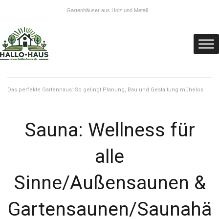
Gartenhäuser aus Holz und Metall
Das perfekte Gartenhaus: So gelingt Planung, Bau und Gestaltung mühelos
Sauna: Wellness für
alle
Sinne/Außensaunen &
Gartensaunen/Saunahä