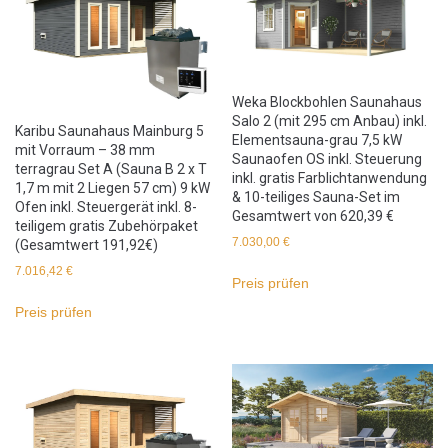
Weka Blockbohlen Saunahaus
Salo 2 (mit 295 cm Anbau) inkl.
Karibu Saunahaus Mainburg 5
Elementsauna-grau 7,5 kW
mit Vorraum – 38 mm
Saunaofen OS inkl. Steuerung
terragrau Set A (Sauna B 2 x T
inkl. gratis Farblichtanwendung
1,7 m mit 2 Liegen 57 cm) 9 kW
& 10-teiliges Sauna-Set im
Ofen inkl. Steuergerät inkl. 8-
Gesamtwert von 620,39 €
teiligem gratis Zubehörpaket
7.030,00
€
(Gesamtwert 191,92€)
7.016,42
€
Preis prüfen
Preis prüfen