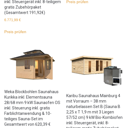
inkl. Steuergerät inkl. 8-teiligem
Preis prüfen
gratis Zubehörpaket
(Gesamtwert 191,92€)
6.771,99
€
Preis prüfen
Weka Blockbohlen Saunahaus
Karibu Saunahaus Mainburg 4
Kurikka inkl. Elementsauna
mit Vorraum – 38 mm
28/68 mm 9 kW Saunaofen OS
naturbelassen Set B (Sauna B
inkl. Steuerung inkl. gratis
2,25 x T 1,9 m mit 3 Liegen
Farblichtanwendung & 10-
57/52 cm) 9 kW Bio-Kombiofen
teiliges Sauna-Set im
inkl. Steuergerät, inkl. 8-
Gesamtwert von 620,39 €