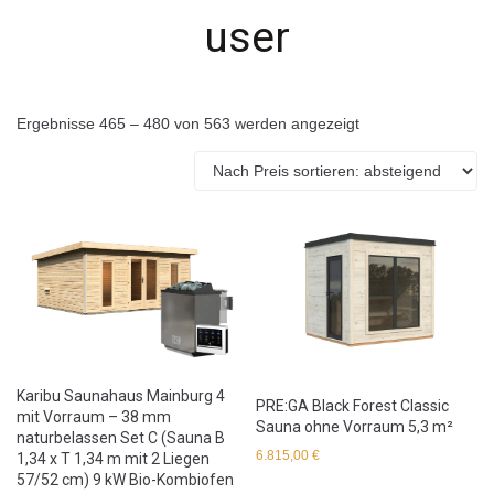
user
Ergebnisse 465 – 480 von 563 werden angezeigt
Karibu Saunahaus Mainburg 4
PRE:GA Black Forest Classic
mit Vorraum – 38 mm
Sauna ohne Vorraum 5,3 m²
naturbelassen Set C (Sauna B
6.815,00
€
1,34 x T 1,34 m mit 2 Liegen
57/52 cm) 9 kW Bio-Kombiofen