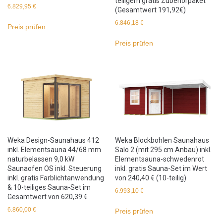
teiligem gratis Zubehörpaket
6.829,95
€
(Gesamtwert 191,92€)
6.846,18
€
Preis prüfen
Preis prüfen
Weka Design-Saunahaus 412
Weka Blockbohlen Saunahaus
inkl. Elementsauna 44/68 mm
Salo 2 (mit 295 cm Anbau) inkl.
naturbelassen 9,0 kW
Elementsauna-schwedenrot
Saunaofen OS inkl. Steuerung
inkl. gratis Sauna-Set im Wert
inkl. gratis Farblichtanwendung
von 240,40 € (10-teilig)
& 10-teiliges Sauna-Set im
6.993,10
€
Gesamtwert von 620,39 €
6.860,00
€
Preis prüfen