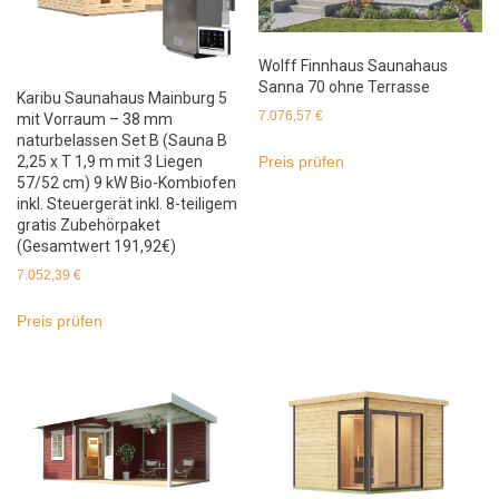
Wolff Finnhaus Saunahaus
Sanna 70 ohne Terrasse
Karibu Saunahaus Mainburg 5
7.076,57
€
mit Vorraum – 38 mm
naturbelassen Set B (Sauna B
2,25 x T 1,9 m mit 3 Liegen
Preis prüfen
57/52 cm) 9 kW Bio-Kombiofen
inkl. Steuergerät inkl. 8-teiligem
gratis Zubehörpaket
(Gesamtwert 191,92€)
7.052,39
€
Preis prüfen