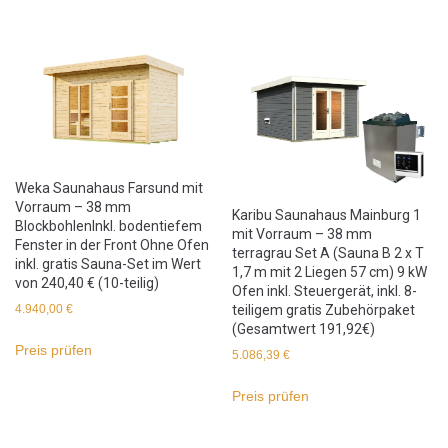
Weka Saunahaus Farsund mit
Vorraum – 38 mm
Karibu Saunahaus Mainburg 1
BlockbohlenInkl. bodentiefem
mit Vorraum – 38 mm
Fenster in der Front Ohne Ofen
terragrau Set A (Sauna B 2 x T
inkl. gratis Sauna-Set im Wert
1,7 m mit 2 Liegen 57 cm) 9 kW
von 240,40 € (10-teilig)
Ofen inkl. Steuergerät, inkl. 8-
teiligem gratis Zubehörpaket
4.940,00
€
(Gesamtwert 191,92€)
Preis prüfen
5.086,39
€
Preis prüfen