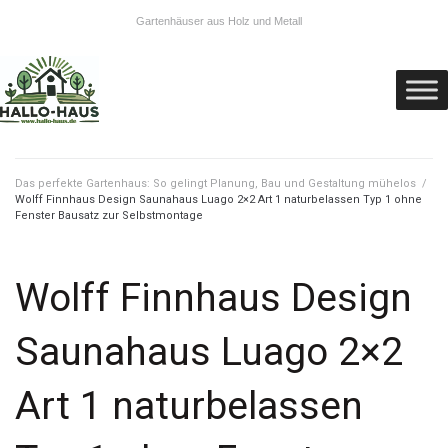
Gartenhäuser aus Holz und Metall
Das perfekte Gartenhaus: So gelingt Planung, Bau und Gestaltung mühelos
/
Wolff Finnhaus Design Saunahaus Luago 2×2 Art 1 naturbelassen Typ 1 ohne
Fenster Bausatz zur Selbstmontage
Wolff Finnhaus Design
Saunahaus Luago 2×2
Art 1 naturbelassen