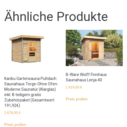
Ähnliche Produkte
B-Ware Wolff Finnhaus
Karibu Gartensauna Pultdach
Saunahaus Lenja 40
Saunahaus Torge-Ohne Ofen-
1.619,00
€
Moderne Saunatür (Klarglas)
inkl. 8-teiligem gratis
Preis prüfen
Zubehörpaket (Gesamtwert
191,92€)
2.678,95
€
Preis prüfen