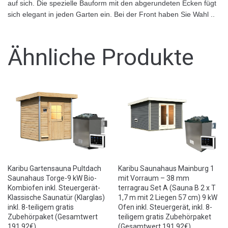
auf sich. Die spezielle Bauform mit den abgerundeten Ecken fügt
sich elegant in jeden Garten ein. Bei der Front haben Sie Wahl ..
Ähnliche Produkte
Karibu Gartensauna Pultdach
Karibu Saunahaus Mainburg 1
Saunahaus Torge-9 kW Bio-
mit Vorraum – 38 mm
Kombiofen inkl. Steuergerät-
terragrau Set A (Sauna B 2 x T
Klassische Saunatür (Klarglas)
1,7 m mit 2 Liegen 57 cm) 9 kW
inkl. 8-teiligem gratis
Ofen inkl. Steuergerät, inkl. 8-
Zubehörpaket (Gesamtwert
teiligem gratis Zubehörpaket
191,92€)
(Gesamtwert 191,92€)