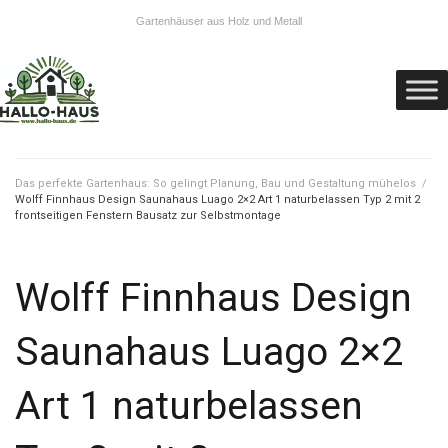
Gartenhäuser aus Holz und Metall
Das perfekte Gartenhaus: So gelingt Planung, Bau und Gestaltung mühelos
/
Wolff Finnhaus Design Saunahaus Luago 2×2 Art 1 naturbelassen Typ 2 mit 2
frontseitigen Fenstern Bausatz zur Selbstmontage
Wolff Finnhaus Design
Saunahaus Luago 2×2
Art 1 naturbelassen