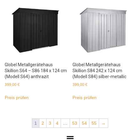
Globel Metallgerätehaus
Globel Metallgerätehaus
Skillion S64 – S86 184 x 124 cm
Skillion S84 242 x 124 cm
(Modell S64) anthrazit
(Modell S84) silber-metallic
399,00
€
399,00
€
Preis prüfen
Preis prüfen
1
2
3
4
…
53
54
55
→