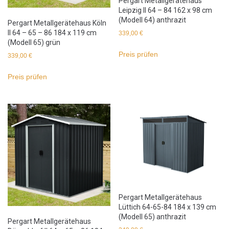
Pergart Metallgerätehaus
Leipzig II 64 – 84 162 x 98 cm
(Modell 64) anthrazit
Pergart Metallgerätehaus Köln
II 64 – 65 – 86 184 x 119 cm
339,00
€
(Modell 65) grün
Preis prüfen
339,00
€
Preis prüfen
Pergart Metallgerätehaus
Lüttich 64-65-84 184 x 139 cm
(Modell 65) anthrazit
Pergart Metallgerätehaus