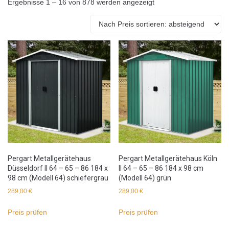
Ergebnisse 1 – 16 von 878 werden angezeigt
Pergart Metallgerätehaus
Pergart Metallgerätehaus Köln
Düsseldorf II 64 – 65 – 86 184 x
II 64 – 65 – 86 184 x 98 cm
98 cm (Modell 64) schiefergrau
(Modell 64) grün
289,00
€
289,00
€
Preis prüfen
Preis prüfen