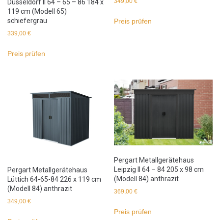
349,00
€
Düsseldorf II 64 – 65 – 86 184 x
119 cm (Modell 65)
schiefergrau
Preis prüfen
339,00
€
Preis prüfen
Pergart Metallgerätehaus
Leipzig II 64 – 84 205 x 98 cm
Pergart Metallgerätehaus
(Modell 84) anthrazit
Lüttich 64-65-84 226 x 119 cm
(Modell 84) anthrazit
369,00
€
349,00
€
Preis prüfen