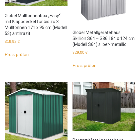
Globel Mülltonnenbox „Easy“
mit Klappdeckel für bis zu 3
Mülltonnen 171 x 95 cm (Modell
Globel Metallgerätehaus
53) anthrazit
Skillion S64 – S86 184 x 124 cm
319,92
€
(Modell S64) silber-metallic
329,00
€
Preis prüfen
Preis prüfen