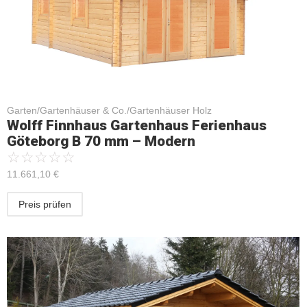
Garten/Gartenhäuser & Co./Gartenhäuser Holz
Wolff Finnhaus Gartenhaus Ferienhaus
Göteborg B 70 mm – Modern
☆
☆
☆
☆
☆
11.661,10
€
Preis prüfen