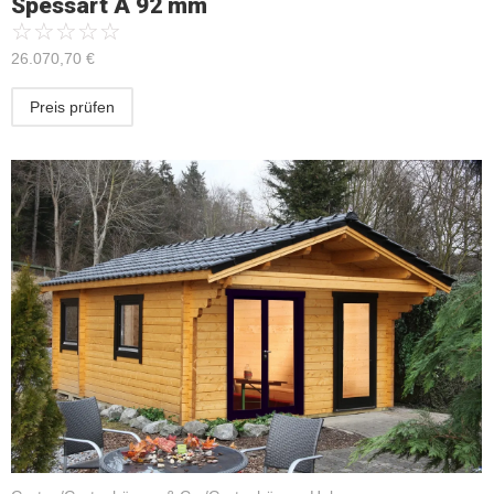
Spessart A 92 mm
☆
☆
☆
☆
☆
26.070,70
€
Preis prüfen