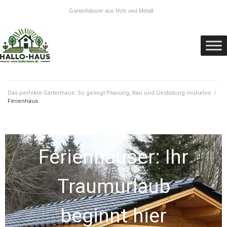
Gartenhäuser aus Holz und Metall
Das perfekte Gartenhaus: So gelingt Planung, Bau und Gestaltung mühelos
/
Ferienhaus
Ferienhäuser: Ihr
Traumurlaub
beginnt hier