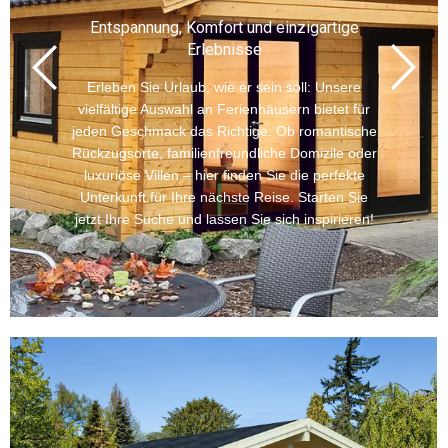
Entspannung, Komfort und einzigartige
Erlebnisse
Erleben Sie Urlaub, wie er sein soll: Unsere
vielfältige Auswahl an Ferienhäusern bietet für
jeden Geschmack das Richtige. Ob romantische
Rückzugsorte, familienfreundliche Domizile oder
luxuriöse Villen – hier finden Sie die perfekte
Unterkunft für Ihre nächste Reise. Starten Sie
jetzt Ihre Suche und lassen Sie sich inspirieren!