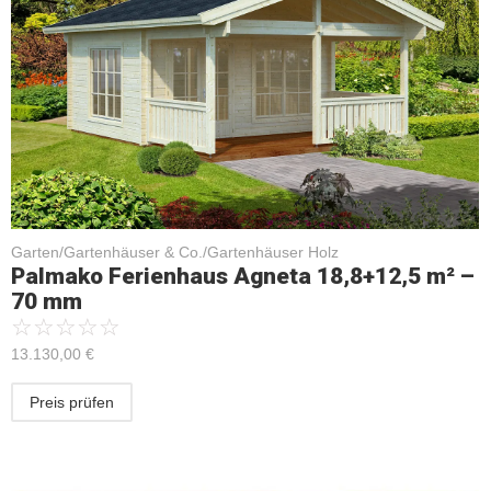
Garten/Gartenhäuser & Co./Gartenhäuser Holz
Palmako Ferienhaus Agneta 18,8+12,5 m² –
70 mm
☆
☆
☆
☆
☆
13.130,00
€
Preis prüfen