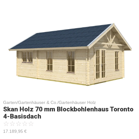
Garten/Gartenhäuser & Co./Gartenhäuser Holz
Skan Holz 70 mm Blockbohlenhaus Toronto
4-Basisdach
☆
☆
☆
☆
☆
17.189,95
€