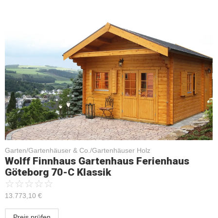
Garten/Gartenhäuser & Co./Gartenhäuser Holz
Wolff Finnhaus Gartenhaus Ferienhaus
Göteborg 70-C Klassik
☆
☆
☆
☆
☆
13.773,10
€
Preis prüfen