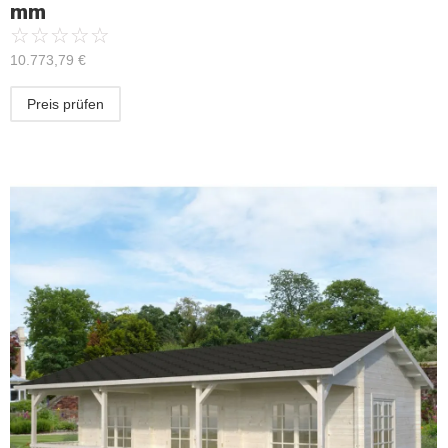
mm
☆
☆
☆
☆
☆
10.773,79
€
Preis prüfen