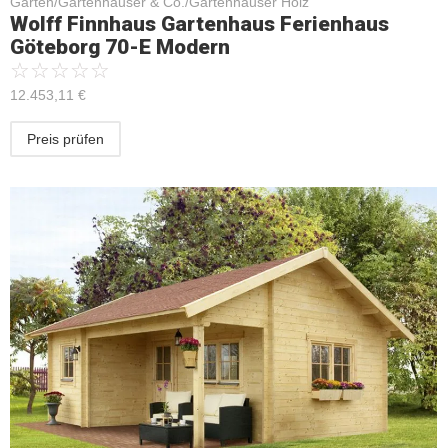
Garten/Gartenhäuser & Co./Gartenhäuser Holz
Wolff Finnhaus Gartenhaus Ferienhaus
Göteborg 70-E Modern
☆
☆
☆
☆
☆
12.453,11
€
Preis prüfen