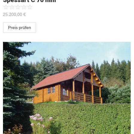
☆
☆
☆
☆
☆
25.200,00
€
Preis prüfen