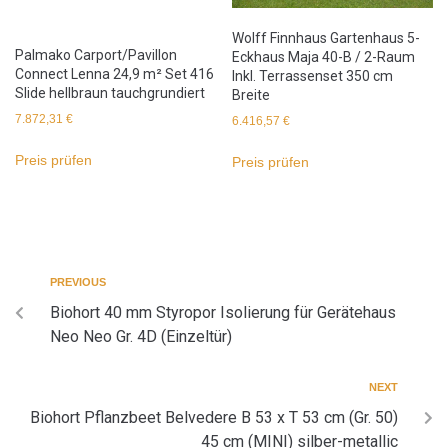
Wolff Finnhaus Gartenhaus 5-
Palmako Carport/Pavillon
Eckhaus Maja 40-B / 2-Raum
Connect Lenna 24,9 m² Set 416
Inkl. Terrassenset 350 cm
Slide hellbraun tauchgrundiert
Breite
7.872,31
€
6.416,57
€
Preis prüfen
Preis prüfen
PREVIOUS
Biohort 40 mm Styropor Isolierung für Gerätehaus
Neo Neo Gr. 4D (Einzeltür)
NEXT
Biohort Pflanzbeet Belvedere B 53 x T 53 cm (Gr. 50)
45 cm (MINI) silber-metallic