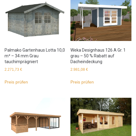
Palmako Gartenhaus Lotta 10,0
Weka Designhaus 126 A Gr. 1
m² – 34 mm Grau
grau – 50 % Rabatt auf
tauchimprägniert
Dacheindeckung
2.271,73
€
2.981,08
€
Preis prüfen
Preis prüfen