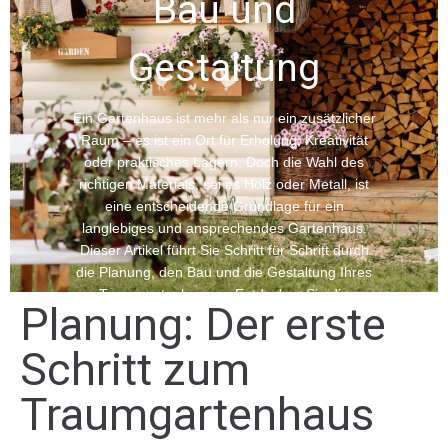
Bau und
Gestaltung
Ein Gartenhaus ist mehr als nur ein zusätzlicher
Raum – es ist ein Ort für Erholung, Kreativität
oder praktisches Lagern. Doch die Wahl des
richtigen Materials, sei es Holz oder Metall, ist
eine entscheidende Grundlage für ein
langlebiges und ansprechendes Gartenhaus.
Dieser Artikel führt Sie Schritt für Schritt durch
die Planung, den Bau und die Gestaltung Ihres
Traumgartenhauses. Entdecken Sie die
Planung: Der erste
verschiedenen Dachformen für Gartenhäuser
und finden Sie das perfekte Modell für Ihren
Schritt zum
Garten. Von klassisch bis modern – für jede
Stilrichtung gibt es die passende Option!
Traumgartenhaus