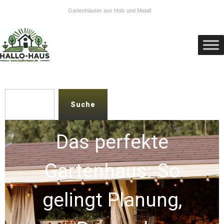
Gartenhäuser aus Holz und Metall
Suche
Das perfekte
Gartenhaus: So
gelingt Planung,