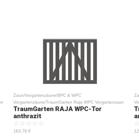
Zaun/Vorgartenzäune/BPC & WPC
Za
un
Vorgartenzäune/TraumGarten Raja WPC Vorgartenzaun
Vo
TraumGarten RAJA WPC-Tor
T
anthrazit
a
☆
☆
☆
☆
☆
163,76
€
12