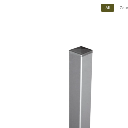
All
Zaun