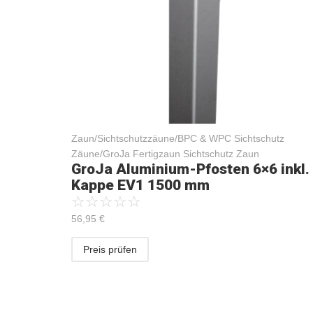
Zaun/Sichtschutzzäune/BPC & WPC Sichtschutz
Zäune/GroJa Fertigzaun Sichtschutz Zaun
GroJa Aluminium-Pfosten 6×6 inkl.
Kappe EV1 1500 mm
☆
☆
☆
☆
☆
56,95
€
Preis prüfen