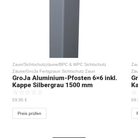
Zaun/Sichtschutzzäune/BPC & WPC Sichtschutz
Zau
Zäune/GroJa Fertigzaun Sichtschutz Zaun
Zäu
GroJa Aluminium-Pfosten 6×6 inkl.
Gr
Kappe Silbergrau 1500 mm
Ka
☆
☆
☆
☆
☆
☆
59,95
€
69
Preis prüfen