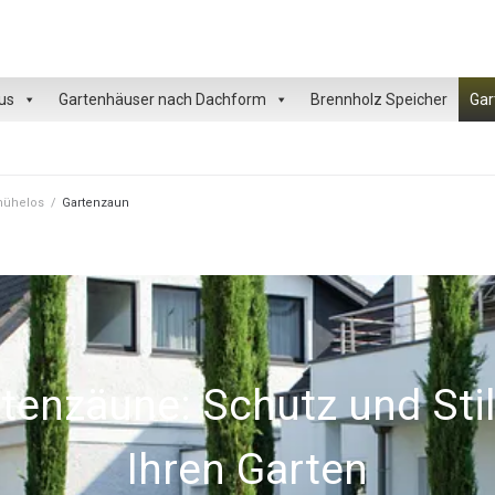
us
Gartenhäuser nach Dachform
Brennholz Speicher
Gar
 mühelos
/
Gartenzaun
tenzäune: Schutz und Stil
Ihren Garten