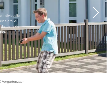
 individuelle
 eine große
die perfekte
gänzt.
 Vorgartenzaun