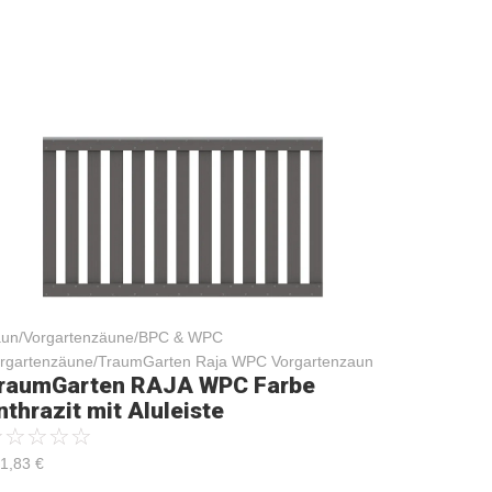
un/Vorgartenzäune/BPC & WPC
rgartenzäune/TraumGarten Raja WPC Vorgartenzaun
raumGarten RAJA WPC Farbe
nthrazit mit Aluleiste
☆
☆
☆
☆
☆
1,83
€