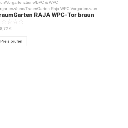
un/Vorgartenzäune/BPC & WPC
rgartenzäune/TraumGarten Raja WPC Vorgartenzaun
raumGarten RAJA WPC-Tor braun
☆
☆
☆
☆
☆
8,72
€
Preis prüfen