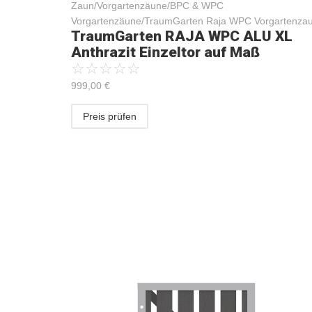
Zaun/Vorgartenzäune/BPC & WPC
Vorgartenzäune/TraumGarten Raja WPC Vorgartenza
TraumGarten RAJA WPC ALU XL
Anthrazit Einzeltor auf Maß
☆
☆
☆
☆
☆
999,00
€
Preis prüfen