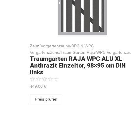
Zaun/Vorgartenzäune/BPC & WPC
Vorgartenzäune/TraumGarten Raja WPC Vorgartenza
Traumgarten RAJA WPC ALU XL
Anthrazit Einzeltor, 98×95 cm DIN
links
☆
☆
☆
☆
☆
449,00
€
Preis prüfen