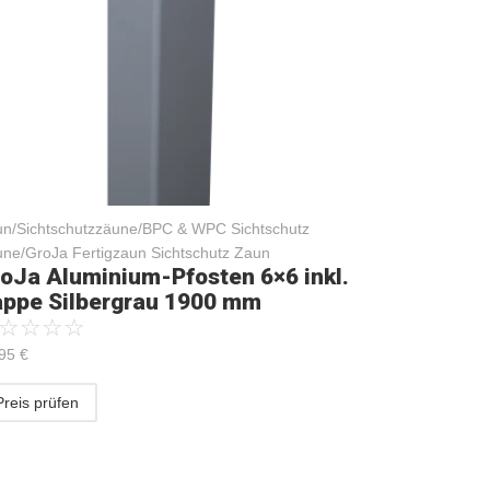
n/Sichtschutzzäune/BPC & WPC Sichtschutz
ne/GroJa Fertigzaun Sichtschutz Zaun
oJa Aluminium-Pfosten 6×6 inkl.
ppe Silbergrau 1900 mm
☆
☆
☆
☆
,95
€
Preis prüfen