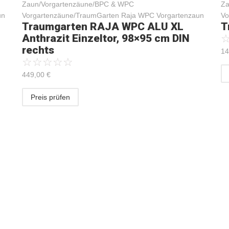
Zaun/Vorgartenzäune/BPC & WPC
Za
un
Vorgartenzäune/TraumGarten Raja WPC Vorgartenzaun
Vo
Traumgarten RAJA WPC ALU XL
T
Anthrazit Einzeltor, 98×95 cm DIN
rechts
14
☆
☆
☆
☆
☆
449,00
€
Preis prüfen