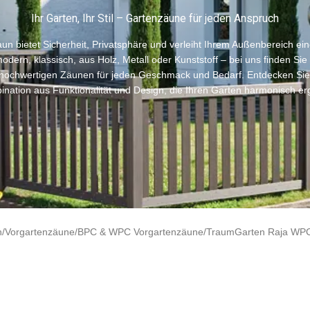
Ihr Garten, Ihr Stil – Gartenzäune für jeden Anspruch
un bietet Sicherheit, Privatsphäre und verleiht Ihrem Außenbereich eine
odern, klassisch, aus Holz, Metall oder Kunststoff – bei uns finden Sie
hochwertigen Zäunen für jeden Geschmack und Bedarf. Entdecken Sie 
nation aus Funktionalität und Design, die Ihren Garten harmonisch er
/Vorgartenzäune/BPC & WPC Vorgartenzäune/TraumGarten Raja WPC