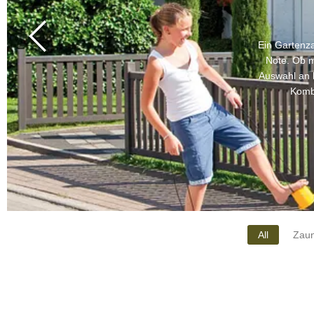
Ein Gartenza
Note. Ob m
Auswahl an 
Kombi
All
Zaun