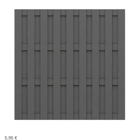
5,95
€