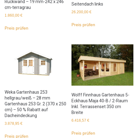
Rückwand – 19 mm-242 x 246
Seitendach links
cm-terragrau
26.200,00
€
1.860,00
€
Preis prüfen
Preis prüfen
Weka Gartenhaus 253
Wolff Finnhaus Gartenhaus 5-
hellgrau/weiß – 28 mm
Eckhaus Maja 40-B / 2-Raum
Gartenhaus 253 Gr. 2 (370 x 250
Inkl. Terrassenset 350 cm
cm) – 50 % Rabatt auf
Breite
Dacheindeckung
6.416,57
€
3.878,95
€
Preis prüfen
Preis prüfen