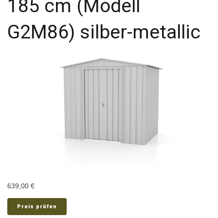
185 cm (Modell
G2M86) silber-metallic
639,00
€
Preis prüfen