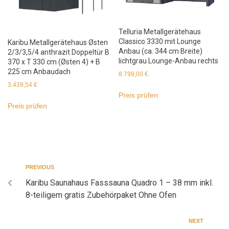
Telluria Metallgerätehaus
Classico 3330 mit Lounge
Karibu Metallgerätehaus Østen
Anbau (ca. 344 cm Breite)
2/3/3,5/4 anthrazit Doppeltür B
lichtgrau Lounge-Anbau rechts
370 x T 330 cm (Østen 4) + B
225 cm Anbaudach
8.799,00
€
3.439,54
€
Preis prüfen
Preis prüfen
PREVIOUS
Karibu Saunahaus Fasssauna Quadro 1 – 38 mm inkl.
8-teiligem gratis Zubehörpaket Ohne Ofen
NEXT