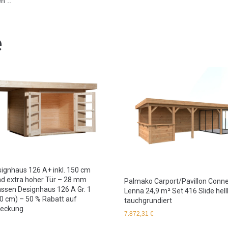
n ..
e
ignhaus 126 A+ inkl. 150 cm
d extra hoher Tür – 28 mm
Palmako Carport/Pavillon Conn
assen Designhaus 126 A Gr. 1
Lenna 24,9 m² Set 416 Slide hel
40 cm) – 50 % Rabatt auf
tauchgrundiert
deckung
7.872,31
€