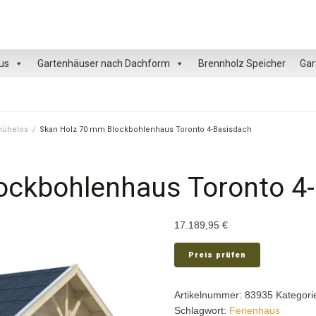
us
Gartenhäuser nach Dachform
Brennholz Speicher
Gar
 mühelos
/
Skan Holz 70 mm Blockbohlenhaus Toronto 4-Basisdach
ockbohlenhaus Toronto 4
17.189,95
€
Preis prüfen
Artikelnummer:
83935
Kategori
Schlagwort:
Ferienhaus