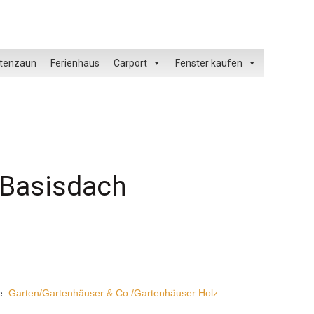
tenzaun
Ferienhaus
Carport
Fenster kaufen
-Basisdach
e:
Garten/Gartenhäuser & Co./Gartenhäuser Holz