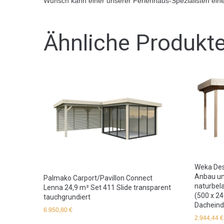
Wunsch kann einer unserer Ferienhaus-Spezialisten eine
Ähnliche Produkt
Weka Des
Anbau un
Palmako Carport/Pavillon Connect
naturbel
Lenna 24,9 m² Set 411 Slide transparent
(500 x 2
tauchgrundiert
Dachein
6.950,80
€
2.944,44
€