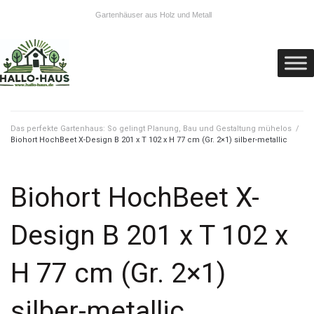
Gartenhäuser aus Holz und Metall
Das perfekte Gartenhaus: So gelingt Planung, Bau und Gestaltung mühelos
/
Biohort HochBeet X-Design B 201 x T 102 x H 77 cm (Gr. 2×1) silber-metallic
Biohort HochBeet X-
Design B 201 x T 102 x
H 77 cm (Gr. 2×1)
silber-metallic