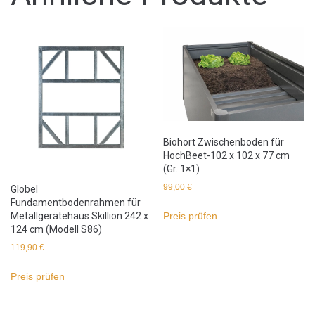
Biohort Zwischenboden für
HochBeet-102 x 102 x 77 cm
(Gr. 1×1)
99,00
€
Globel
Fundamentbodenrahmen für
Metallgerätehaus Skillion 242 x
Preis prüfen
124 cm (Modell S86)
119,90
€
Preis prüfen