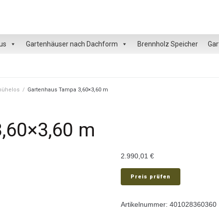
us
Gartenhäuser nach Dachform
Brennholz Speicher
Gar
 mühelos
/
Gartenhaus Tampa 3,60×3,60 m
,60×3,60 m
2.990,01
€
Preis prüfen
Artikelnummer:
401028360360