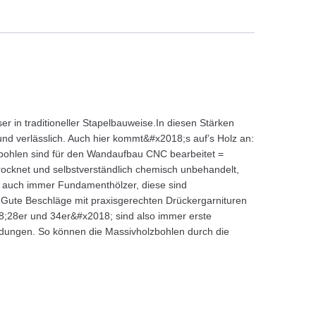
in traditioneller Stapelbauweise.In diesen Stärken
 und verlässlich. Auch hier kommt&#x2018;s auf’s Holz an:
kbohlen sind für den Wandaufbau CNC bearbeitet =
ocknet und selbstverständlich chemisch unbehandelt,
 auch immer Fundamenthölzer, diese sind
t.Gute Beschläge mit praxisgerechten Drückergarnituren
18;28er und 34er&#x2018; sind also immer erste
indungen. So können die Massivholzbohlen durch die