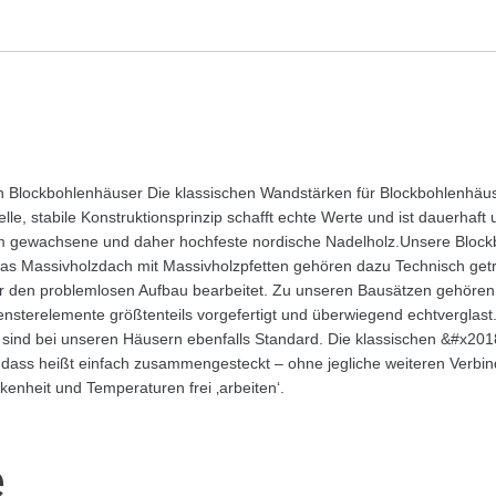
lockbohlenhäuser Die klassischen Wandstärken für Blockbohlenhäuser 
lle, stabile Konstruktionsprinzip schafft echte Werte und ist dauerhaft
sam gewachsene und daher hochfeste nordische Nadelholz.Unsere Bloc
as Massivholzdach mit Massivholzpfetten gehören dazu Technisch getr
r den problemlosen Aufbau bearbeitet. Zu unseren Bausätzen gehören
Fensterelemente größtenteils vorgefertigt und überwiegend echtverglas
 sind bei unseren Häusern ebenfalls Standard. Die klassischen &#x20
t, dass heißt einfach zusammengesteckt – ohne jegliche weiteren Verb
enheit und Temperaturen frei ‚arbeiten‘.
e