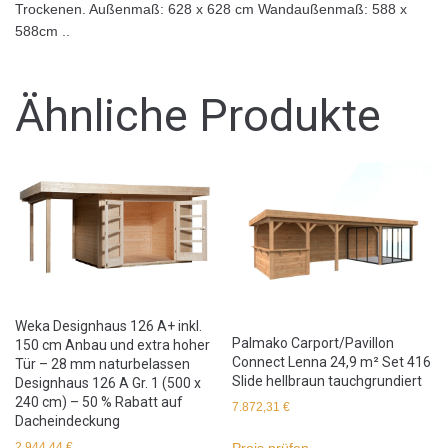
Trockenen. Außenmaß: 628 x 628 cm Wandaußenmaß: 588 x
588cm ..
Ähnliche Produkte
Weka Designhaus 126 A+ inkl.
Palmako Carport/Pavillon
150 cm Anbau und extra hoher
Connect Lenna 24,9 m² Set 416
Tür – 28 mm naturbelassen
Slide hellbraun tauchgrundiert
Designhaus 126 A Gr. 1 (500 x
240 cm) – 50 % Rabatt auf
7.872,31
€
Dacheindeckung
Preis prüfen
2.944,44
€