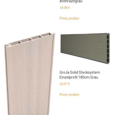
Anthrazitgrau
19,98
€
Preis prüfen
GroJa Solid Stecksystem
Einzelprofil 180cm Grau
23,07
€
Preis prüfen