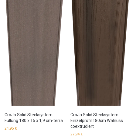
GroJa Solid Stecksystem
GroJa Solid Stecksystem
Füllung 180 x 15 x 1,9 cm-terra
Einzelprofil 180cm Walnuss
coextrudiert
24,95
€
27,94
€