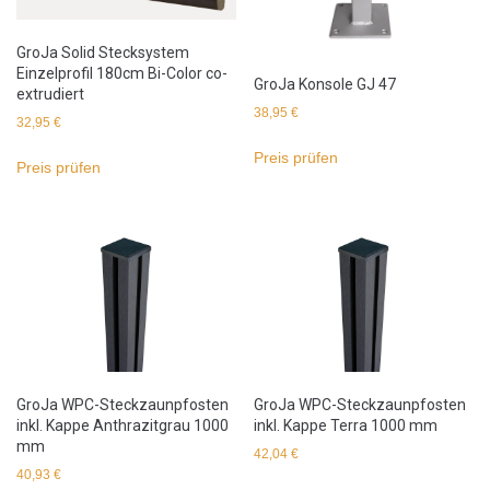
GroJa Solid Stecksystem
Einzelprofil 180cm Bi-Color co-
GroJa Konsole GJ 47
extrudiert
38,95
€
32,95
€
Preis prüfen
Preis prüfen
GroJa WPC-Steckzaunpfosten
GroJa WPC-Steckzaunpfosten
inkl. Kappe Anthrazitgrau 1000
inkl. Kappe Terra 1000 mm
mm
42,04
€
40,93
€