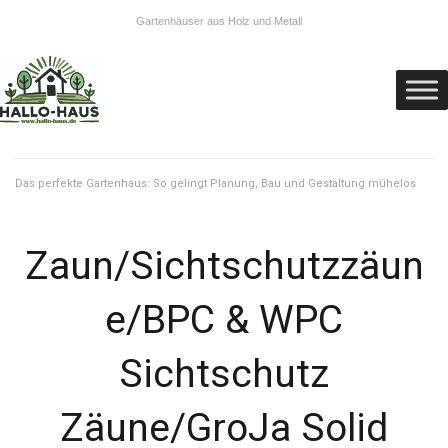
Gartenhäuser aus Holz und Metall
Das perfekte Gartenhaus: So gelingt Planung, Bau und Gestaltung mühelos
Zaun/Sichtschutzzäun
e/BPC & WPC
Sichtschutz
Zäune/GroJa Solid