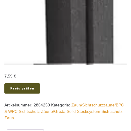
7,59
€
Preis prüfen
Artikelnummer:
2864259
Kategorie:
Zaun/Sichtschutzzäune/BPC
& WPC Sichtschutz Zäune/GroJa Solid Stecksystem Sichtschutz
Zaun