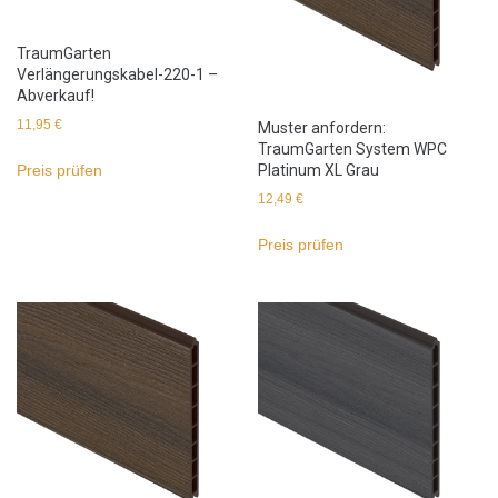
TraumGarten
Verlängerungskabel-220-1 –
Abverkauf!
11,95
€
Muster anfordern:
TraumGarten System WPC
Platinum XL Grau
Preis prüfen
12,49
€
Preis prüfen