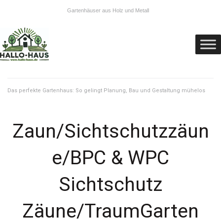
Gartenhäuser aus Holz und Metall
Das perfekte Gartenhaus: So gelingt Planung, Bau und Gestaltung mühelos
Zaun/Sichtschutzzäun
e/BPC & WPC
Sichtschutz
Zäune/TraumGarten