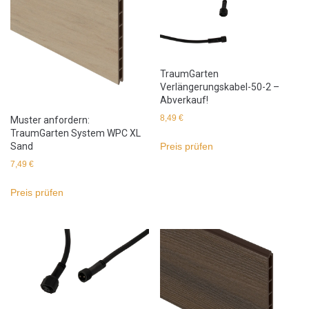
TraumGarten
Verlängerungskabel-50-2 –
Abverkauf!
8,49
€
Muster anfordern:
TraumGarten System WPC XL
Sand
Preis prüfen
7,49
€
Preis prüfen