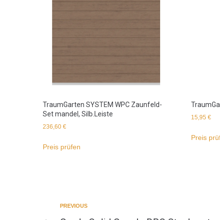
TraumGarten SYSTEM WPC Zaunfeld-
TraumGar
Set mandel, Silb.Leiste
15,95
€
236,60
€
Preis prü
Preis prüfen
PREVIOUS