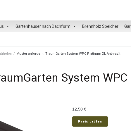
us
Gartenhäuser nach Dachform
Brennholz Speicher
Gar
 mühelos
/
Muster anfordern: TraumGarten System WPC Platinum XL Anthrazit
TraumGarten System WPC 
12,50
€
Preis prüfen