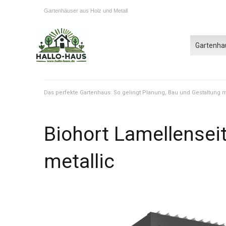
Gartenhäuser aus Holz und Metall
Gartenha
Das perfekte Gartenhaus: So gelingt Planung, Bau und Gestaltung
Biohort Lamellensei
metallic