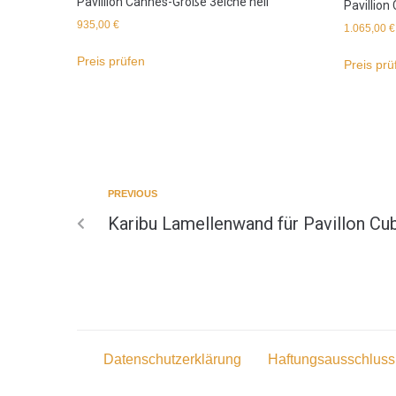
Pavillion Cannes-Größe 3eiche hell
Pavillion
935,00
€
1.065,00
€
Preis prüfen
Preis prü
PREVIOUS
Karibu Lamellenwand für Pavillon Cu
Datenschutzerklärung
Haftungsausschluss