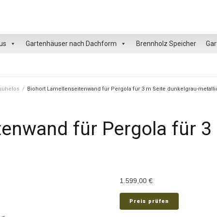
us
Gartenhäuser nach Dachform
Brennholz Speicher
Gar
 mühelos
/
Biohort Lamellenseitenwand für Pergola für 3 m Seite dunkelgrau-metalli
tenwand für Pergola für 3
1.599,00
€
Preis prüfen