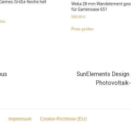
 Cannes-Größe 4eiche hell
Weka 28 mm Wandelement gesc
für Gartenoase 651
599,99
€
fen
Preis prüfen
bus
SunElements Design
Photovoltaik-
Impressum
Cookie-Richtlinie (EU)