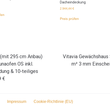
Dacheindeckung
2.944,44
€
fen
Preis prüfen
 (mit 295 cm Anbau)
Vitavia Gewächshaus S
unaofen OS inkl.
m² 3 mm Einscheib
dung & 10-teiliges
9 €
Impressum
Cookie-Richtlinie (EU)