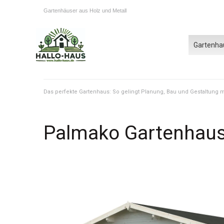
Gartenhäuser aus Holz und Metall
Gartenha
Das perfekte Gartenhaus: So gelingt Planung, Bau und Gestaltung
Palmako Gartenhaus