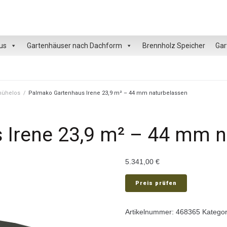
us
Gartenhäuser nach Dachform
Brennholz Speicher
Gar
 mühelos
/
Palmako Gartenhaus Irene 23,9 m² – 44 mm naturbelassen
 Irene 23,9 m² – 44 mm n
5.341,00
€
Preis prüfen
Artikelnummer:
468365
Kategor