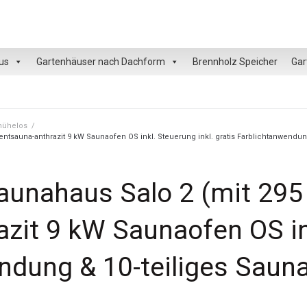
us
Gartenhäuser nach Dachform
Brennholz Speicher
Gar
 mühelos
/
tsauna-anthrazit 9 kW Saunaofen OS inkl. Steuerung inkl. gratis Farblichtanwendun
unahaus Salo 2 (mit 295 
zit 9 kW Saunaofen OS ink
endung & 10-teiliges Sau