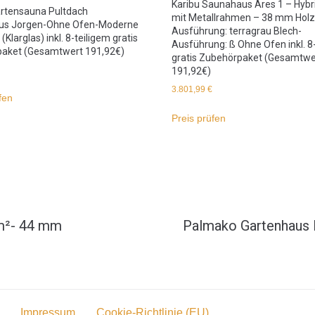
Karibu Saunahaus Ares 1 – Hyb
artensauna Pultdach
mit Metallrahmen – 38 mm Holz
us Jorgen-Ohne Ofen-Moderne
Ausführung: terragrau Blech-
(Klarglas) inkl. 8-teiligem gratis
Ausführung: ß Ohne Ofen inkl. 8
aket (Gesamtwert 191,92€)
gratis Zubehörpaket (Gesamtwe
191,92€)
3.801,99
€
fen
Preis prüfen
 m²- 44 mm
Palmako Gartenhaus 
Impressum
Cookie-Richtlinie (EU)