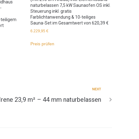
ridhaus
naturbelassen 7,5 kW Saunaofen OS inkl.
-
Steuerung inkl. gratis
Farblichtanwendung & 10-teiliges
-teiligem
Sauna-Set im Gesamtwert von 620,39 €
rt
6.229,95
€
Preis prüfen
NEXT
Irene 23,9 m² – 44 mm naturbelassen