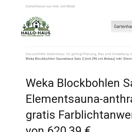
Gartenhäuser aus Holz und Metall
Gartenha
Das perfekte Gartenhaus: So gelingt Planung, Bau und Gestaltung
Weka Blockbohlen Saunahaus Salo 2 (mit 295 cm Anbau) inkl. Elemen
Weka Blockbohlen Sa
Elementsauna-anthra
gratis Farblichtanw
von 620,39 €