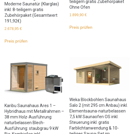
teiligem gratis Zubehörpaket
Moderne Saunatür (Klarglas)
Ohne Ofen
inkl. 8-teiligem gratis
Zubehörpaket (Gesamtwert
1.899,90
€
191,92€)
Preis prüfen
2.678,95
€
Preis prüfen
Weka Blockbohlen Saunahaus
Salo 2 (mit 295 cm Anbau) inkl.
Karibu Saunahaus Ares 1 –
Elementsauna-naturbelassen
Hybridhaus mit Metallrahmen –
7,5 kW Saunaofen OS inkl.
38 mm Holz-Ausführung:
Steuerung inkl. gratis
naturbelassen Blech-
Farblichtanwendung & 10-
Ausführung: staubgrau 9 kW
teiliges Sauna-Set im