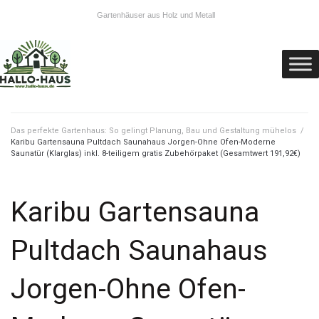
Gartenhäuser aus Holz und Metall
Das perfekte Gartenhaus: So gelingt Planung, Bau und Gestaltung mühelos
/
Karibu Gartensauna Pultdach Saunahaus Jorgen-Ohne Ofen-Moderne
Saunatür (Klarglas) inkl. 8-teiligem gratis Zubehörpaket (Gesamtwert 191,92€)
Karibu Gartensauna
Pultdach Saunahaus
Jorgen-Ohne Ofen-