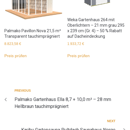
Weka Gartenhaus 264 mit
Oberlichtern – 21 mm grau 295
Palmako Pavillon Nova 21,5 m²
x 239 cm (Gr. 4) – 50 % Rabatt
Transparent tauchimprägniert
auf Dacheindeckung
8.823,58
€
1.933,72
€
Preis prüfen
Preis prüfen
PREVIOUS
Palmako Gartenhaus Ella 8,7 + 10,0 m² – 28 mm
Hellbraun tauchimprägniert
NEXT
Karibu Gartensauna Pultdach Saunahaus Norge