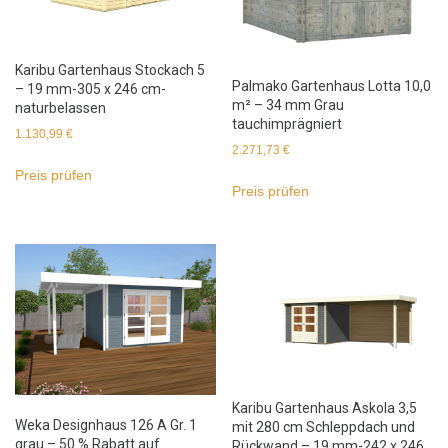
Karibu Gartenhaus Stockach 5
Palmako Gartenhaus Lotta 10,0
– 19 mm-305 x 246 cm-
m² – 34 mm Grau
naturbelassen
tauchimprägniert
1.130,99
€
2.271,73
€
Preis prüfen
Preis prüfen
Karibu Gartenhaus Askola 3,5
Weka Designhaus 126 A Gr. 1
mit 280 cm Schleppdach und
grau – 50 % Rabatt auf
Rückwand – 19 mm-242 x 246