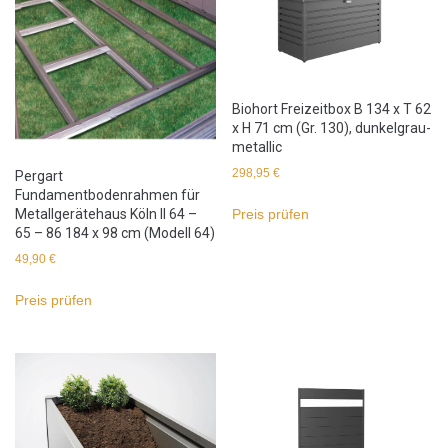
Biohort Freizeitbox B 134 x T 62
x H 71 cm (Gr. 130), dunkelgrau-
metallic
298,95
€
Pergart
Fundamentbodenrahmen für
Metallgerätehaus Köln II 64 –
Preis prüfen
65 – 86 184 x 98 cm (Modell 64)
49,90
€
Preis prüfen