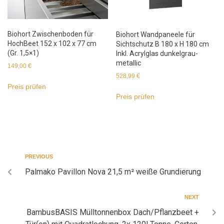
Biohort Zwischenboden für
Biohort Wandpaneele für
HochBeet 152 x 102 x 77 cm
Sichtschutz B 180 x H 180 cm
(Gr. 1,5×1)
Inkl. Acrylglas dunkelgrau-
metallic
149,00
€
528,99
€
Preis prüfen
Preis prüfen
PREVIOUS
Palmako Pavillon Nova 21,5 m² weiße Grundierung
NEXT
BambusBASIS Mülltonnenbox Dach/Pflanzbeet +