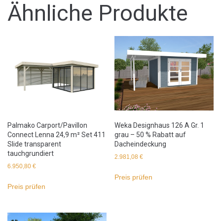
Ähnliche Produkte
Palmako Carport/Pavillon
Weka Designhaus 126 A Gr. 1
Connect Lenna 24,9 m² Set 411
grau – 50 % Rabatt auf
Slide transparent
Dacheindeckung
tauchgrundiert
2.981,08
€
6.950,80
€
Preis prüfen
Preis prüfen