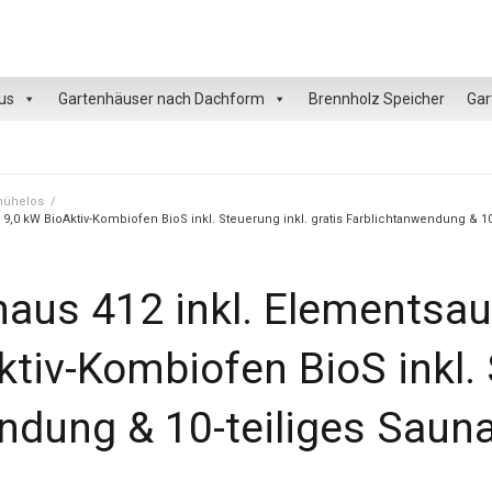
us
Gartenhäuser nach Dachform
Brennholz Speicher
Gar
 mühelos
/
0 kW BioAktiv-Kombiofen BioS inkl. Steuerung inkl. gratis Farblichtanwendung & 10
aus 412 inkl. Elements
ktiv-Kombiofen BioS inkl. 
endung & 10-teiliges Sau