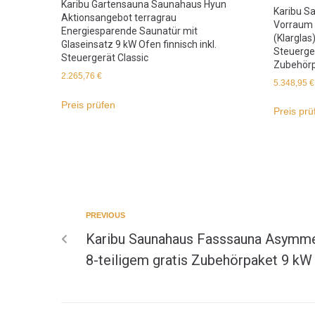
Karibu Gartensauna Saunahaus Hyun
Karibu S
Aktionsangebot terragrau
Vorraum 
Energiesparende Saunatür mit
(Klarglas
Glaseinsatz 9 kW Ofen finnisch inkl.
Steuerger
Steuergerät Classic
Zubehörp
2.265,76
€
5.348,95
€
Preis prüfen
Preis prü
PREVIOUS
Karibu Saunahaus Fasssauna Asymmet
8-teiligem gratis Zubehörpaket 9 kW 