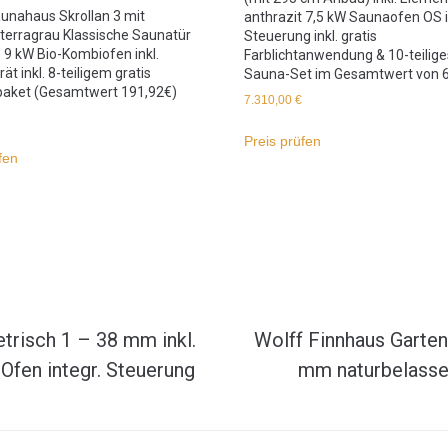
aunahaus Skrollan 3 mit
anthrazit 7,5 kW Saunaofen OS i
terragrau Klassische Saunatür
Steuerung inkl. gratis
) 9 kW Bio-Kombiofen inkl.
Farblichtanwendung & 10-teilige
ät inkl. 8-teiligem gratis
Sauna-Set im Gesamtwert von 6
aket (Gesamtwert 191,92€)
7.310,00
€
Preis prüfen
fen
risch 1 – 38 mm inkl.
Wolff Finnhaus Garten
Ofen integr. Steuerung
mm naturbelasse