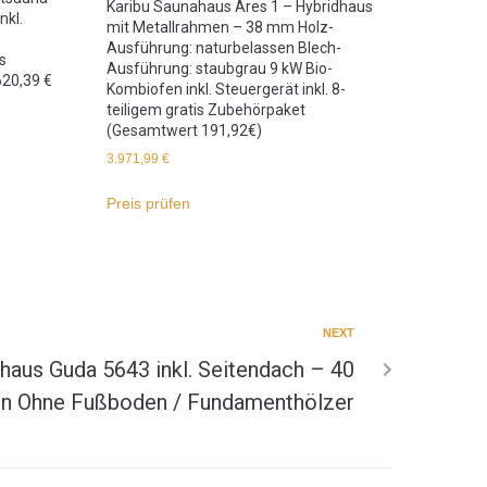
Karibu Saunahaus Ares 1 – Hybridhaus
nkl.
mit Metallrahmen – 38 mm Holz-
Ausführung: naturbelassen Blech-
s
Ausführung: staubgrau 9 kW Bio-
20,39 €
Kombiofen inkl. Steuergerät inkl. 8-
teiligem gratis Zubehörpaket
(Gesamtwert 191,92€)
3.971,99
€
Preis prüfen
NEXT
haus Guda 5643 inkl. Seitendach – 40
n Ohne Fußboden / Fundamenthölzer