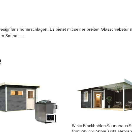
gnfans höherschlagen. Es bietet mit seiner breiten Glasschiebetür nic
mm Sauna – ..
e
Weka Blockbohlen Saunahaus Sa
(mit 295 cm Anbau) inkl. Eleme