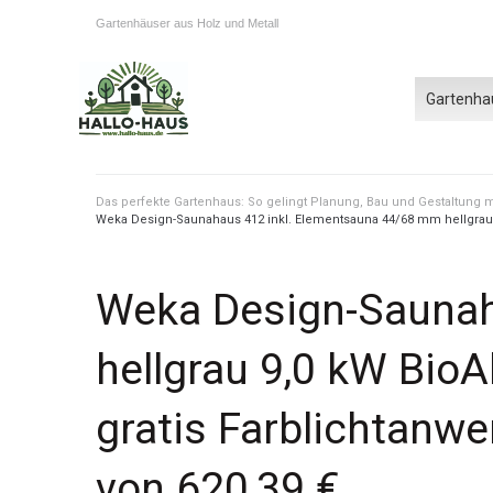
Gartenhäuser aus Holz und Metall
Gartenha
Das perfekte Gartenhaus: So gelingt Planung, Bau und Gestaltung
Weka Design-Saunahaus 412 inkl. Elementsauna 44/68 mm hellgrau 9,
Weka Design-Saunah
hellgrau 9,0 kW BioA
gratis Farblichtanw
von 620,39 €