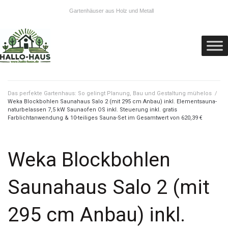
Gartenhäuser aus Holz und Metall
Das perfekte Gartenhaus: So gelingt Planung, Bau und Gestaltung mühelos
/
Weka Blockbohlen Saunahaus Salo 2 (mit 295 cm Anbau) inkl. Elementsauna-
naturbelassen 7,5 kW Saunaofen OS inkl. Steuerung inkl. gratis
Farblichtanwendung & 10-teiliges Sauna-Set im Gesamtwert von 620,39 €
Weka Blockbohlen
Saunahaus Salo 2 (mit
295 cm Anbau) inkl.