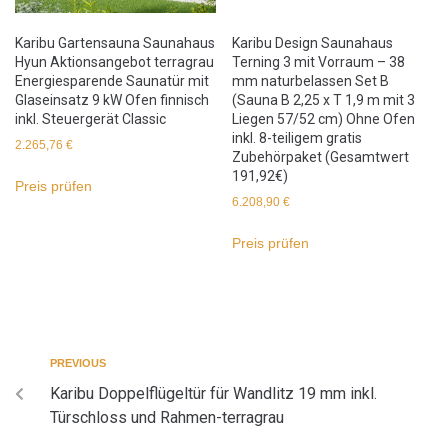
Karibu Gartensauna Saunahaus
Karibu Design Saunahaus
Hyun Aktionsangebot terragrau
Terning 3 mit Vorraum – 38
Energiesparende Saunatür mit
mm naturbelassen Set B
Glaseinsatz 9 kW Ofen finnisch
(Sauna B 2,25 x T 1,9 m mit 3
inkl. Steuergerät Classic
Liegen 57/52 cm) Ohne Ofen
inkl. 8-teiligem gratis
2.265,76
€
Zubehörpaket (Gesamtwert
191,92€)
Preis prüfen
6.208,90
€
Preis prüfen
PREVIOUS
Karibu Doppelflügeltür für Wandlitz 19 mm inkl.
Türschloss und Rahmen-terragrau