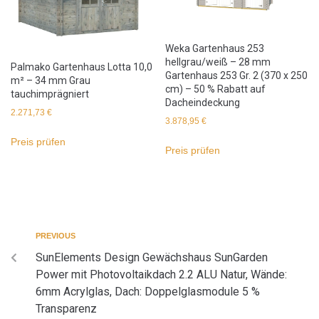
Weka Gartenhaus 253
hellgrau/weiß – 28 mm
Palmako Gartenhaus Lotta 10,0
Gartenhaus 253 Gr. 2 (370 x 250
m² – 34 mm Grau
cm) – 50 % Rabatt auf
tauchimprägniert
Dacheindeckung
2.271,73
€
3.878,95
€
Preis prüfen
Preis prüfen
PREVIOUS
SunElements Design Gewächshaus SunGarden
Power mit Photovoltaikdach 2.2 ALU Natur, Wände:
6mm Acrylglas, Dach: Doppelglasmodule 5 %
Transparenz