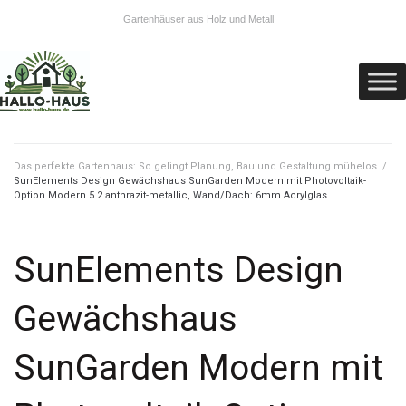
Gartenhäuser aus Holz und Metall
Das perfekte Gartenhaus: So gelingt Planung, Bau und Gestaltung mühelos
/
SunElements Design Gewächshaus SunGarden Modern mit Photovoltaik-
Option Modern 5.2 anthrazit-metallic, Wand/Dach: 6mm Acrylglas
SunElements Design
Gewächshaus
SunGarden Modern mit