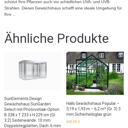
schützt Ihre Pflanzen auch vor schädlichen UVA- und UVB-
Strahlen. Dieses Gewächshaus schafft eine ideale Umgebung für
Ihre ..
Ähnliche Produkte
SunElements Design
Halls Gewächshaus Popular –
Gewächshaus SunGarden
3,19 x 1,93 m – 6,2 m² (Gr. 3) 3
Select mit Photovoltaik-Option
mm Sicherheitsglas grün
B 338 x T 233 x H 229 cm (Gr.
3.2) Seitenwände: 10 mm
940,00
€
Doppelstegplatten, Dach: 6 mm