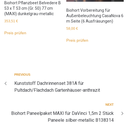
Biohort Pflanzbeet Belvedere B
53 x T 53 cm (Gr. 50) 77 cm
Biohort Vorbereitung für
(MAXI) dunkelgrau-metallic
Außenbeleuchtung CasaNova 6
m Seite (6 Ausfräsungen)
353,51
€
58,00
€
Preis prüfen
Preis prüfen
PREVIOUS
Kunststoff Dachrinnenset 381A für
Pultdach/Flachdach Gartenhäuser-anthrazit
NEXT
Biohort Paneelpaket MAXI für DaVinci 1,5m 2 Stück
Paneele silber-metallic B138314