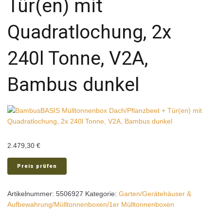
Tür(en) mit
Quadratlochung, 2x
240l Tonne, V2A,
Bambus dunkel
2.479,30
€
Preis prüfen
Artikelnummer:
5506927
Kategorie:
Garten/Gerätehäuser &
Aufbewahrung/Mülltonnenboxen/1er Mülltonnenboxen