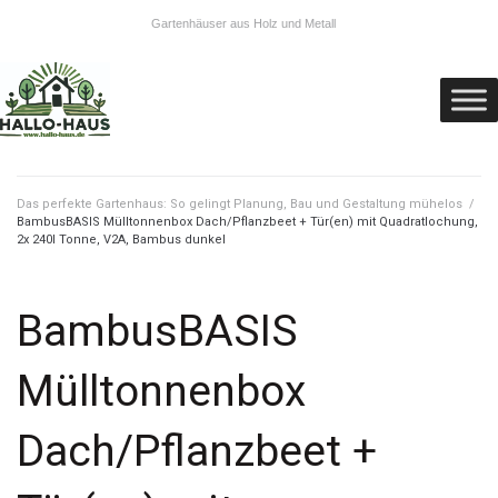
Gartenhäuser aus Holz und Metall
Das perfekte Gartenhaus: So gelingt Planung, Bau und Gestaltung mühelos
/
BambusBASIS Mülltonnenbox Dach/Pflanzbeet + Tür(en) mit Quadratlochung,
2x 240l Tonne, V2A, Bambus dunkel
BambusBASIS
Mülltonnenbox
Dach/Pflanzbeet +