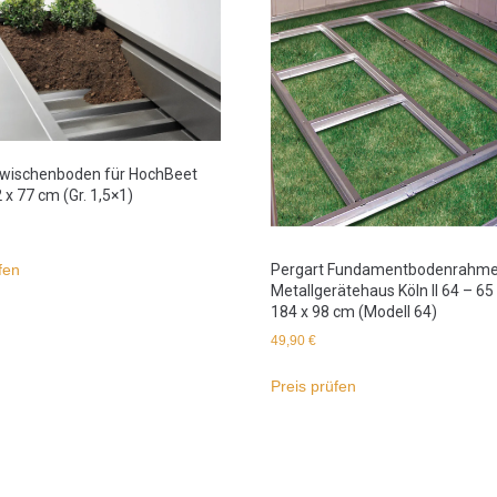
Zwischenboden für HochBeet
 x 77 cm (Gr. 1,5×1)
fen
Pergart Fundamentbodenrahme
Metallgerätehaus Köln II 64 – 65
184 x 98 cm (Modell 64)
49,90
€
Preis prüfen