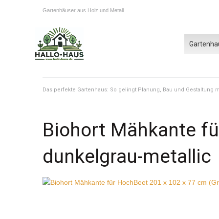
Gartenhäuser aus Holz und Metall
Gartenha
Das perfekte Gartenhaus: So gelingt Planung, Bau und Gestaltung
Biohort Mähkante fü
dunkelgrau-metallic