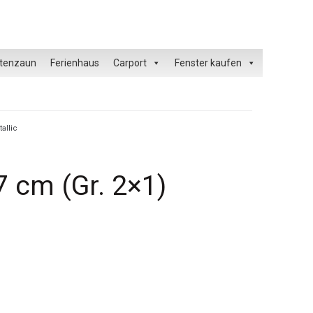
tenzaun
Ferienhaus
Carport
Fenster kaufen
allic
 cm (Gr. 2×1)