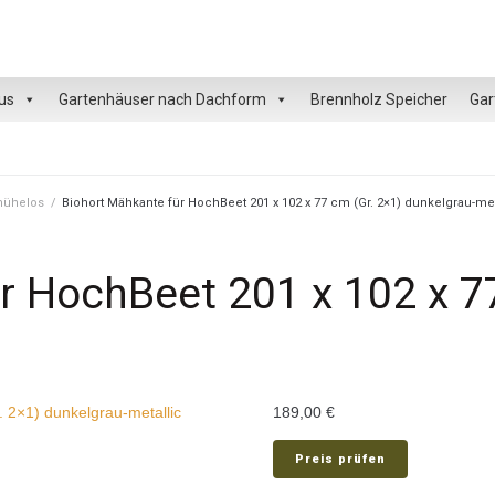
us
Gartenhäuser nach Dachform
Brennholz Speicher
Gar
 mühelos
/
Biohort Mähkante für HochBeet 201 x 102 x 77 cm (Gr. 2×1) dunkelgrau-met
r HochBeet 201 x 102 x 77
189,00
€
Preis prüfen