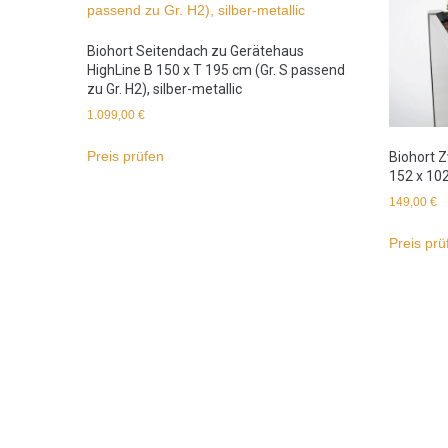
Biohort Seitendach zu Gerätehaus
HighLine B 150 x T 195 cm (Gr. S passend
zu Gr. H2), silber-metallic
1.099,00
€
Preis prüfen
Biohort 
152 x 102
149,00
€
Preis prü