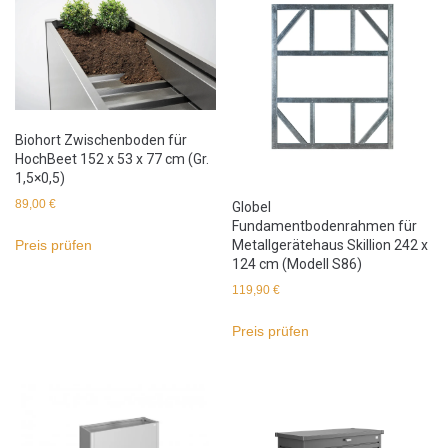
Biohort Zwischenboden für
HochBeet 152 x 53 x 77 cm (Gr.
1,5×0,5)
89,00
€
Globel
Fundamentbodenrahmen für
Metallgerätehaus Skillion 242 x
Preis prüfen
124 cm (Modell S86)
119,90
€
Preis prüfen