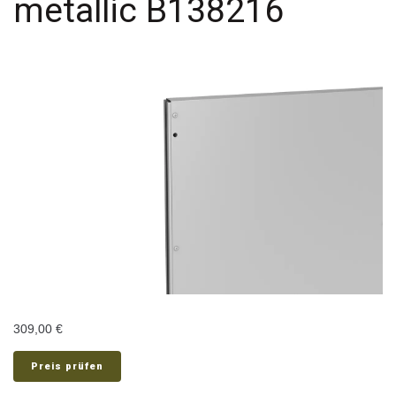
metallic B138216
309,00
€
Preis prüfen