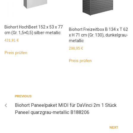
Biohort HochBeet 152 x 53 x 77
Biohort Freizeitbox B 134 x T 62
cm (Gr. 1,5×0,5) silber-metallic
x H 71 cm (Gr. 130), dunkelgrau-
431,91
€
metallic
298,95
€
Preis prüfen
Preis prüfen
PREVIOUS
Biohort Paneelpaket MIDI für DaVinci 2m 1 Stück
Paneel quarzgrau-metallic B188206
NEXT