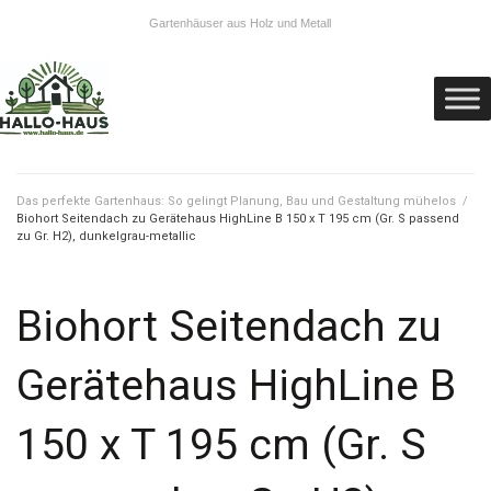
Gartenhäuser aus Holz und Metall
Das perfekte Gartenhaus: So gelingt Planung, Bau und Gestaltung mühelos
/
Biohort Seitendach zu Gerätehaus HighLine B 150 x T 195 cm (Gr. S passend
zu Gr. H2), dunkelgrau-metallic
Biohort Seitendach zu
Gerätehaus HighLine B
150 x T 195 cm (Gr. S