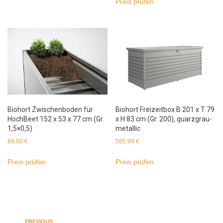
Preis prüfen
Biohort Zwischenboden für
Biohort Freizeitbox B 201 x T 79
HochBeet 152 x 53 x 77 cm (Gr.
x H 83 cm (Gr. 200), quarzgrau-
1,5×0,5)
metallic
89,00
€
585,99
€
Preis prüfen
Preis prüfen
PREVIOUS