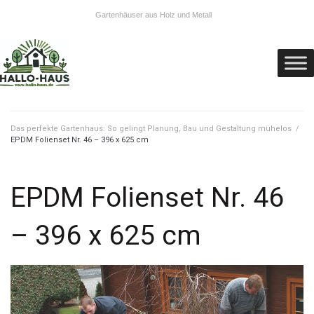
Gartenhäuser aus Holz und Metall
Das perfekte Gartenhaus: So gelingt Planung, Bau und Gestaltung mühelos
/
EPDM Folienset Nr. 46 – 396 x 625 cm
EPDM Folienset Nr. 46
– 396 x 625 cm