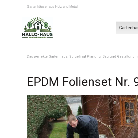
Gartenhäuser aus Holz und Metall
Gartenha
Das perfekte Gartenhaus: So gelingt Planung, Bau und Gestaltung
EPDM Folienset Nr. 