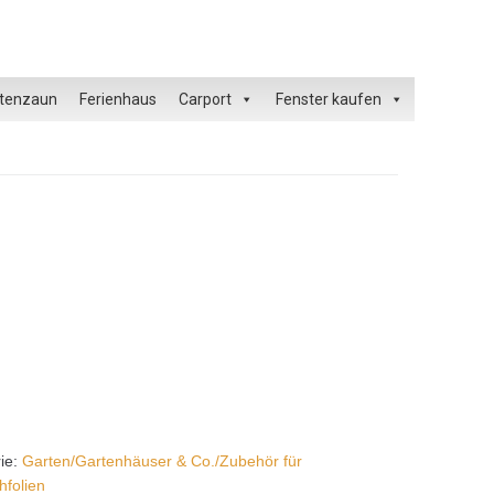
tenzaun
Ferienhaus
Carport
Fenster kaufen
ie:
Garten/Gartenhäuser & Co./Zubehör für
folien