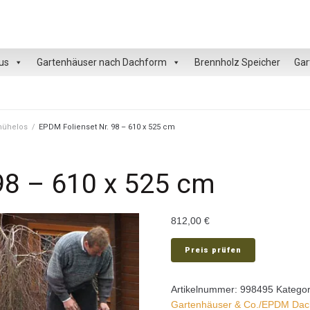
us
Gartenhäuser nach Dachform
Brennholz Speicher
Gar
 mühelos
/
EPDM Folienset Nr. 98 – 610 x 525 cm
98 – 610 x 525 cm
812,00
€
Preis prüfen
Artikelnummer:
998495
Kategor
Gartenhäuser & Co./EPDM Dach