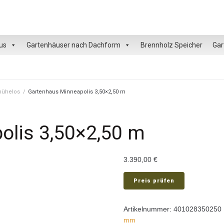
us
Gartenhäuser nach Dachform
Brennholz Speicher
Gar
 mühelos
/
Gartenhaus Minneapolis 3,50×2,50 m
olis 3,50×2,50 m
3.390,00
€
Preis prüfen
Artikelnummer:
401028350250
mm