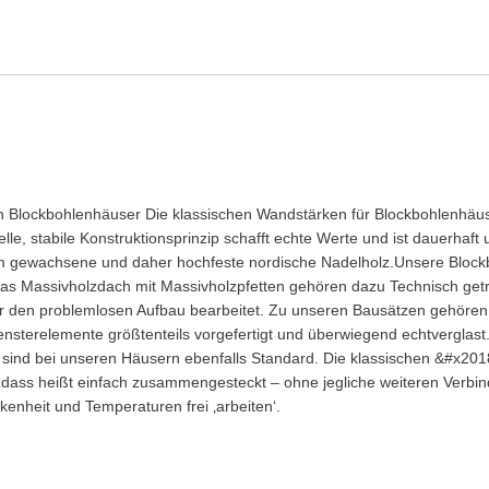
lockbohlenhäuser Die klassischen Wandstärken für Blockbohlenhäuser 
lle, stabile Konstruktionsprinzip schafft echte Werte und ist dauerhaft
sam gewachsene und daher hochfeste nordische Nadelholz.Unsere Bloc
as Massivholzdach mit Massivholzpfetten gehören dazu Technisch getr
r den problemlosen Aufbau bearbeitet. Zu unseren Bausätzen gehören
Fensterelemente größtenteils vorgefertigt und überwiegend echtverglas
 sind bei unseren Häusern ebenfalls Standard. Die klassischen &#x20
t, dass heißt einfach zusammengesteckt – ohne jegliche weiteren Verb
enheit und Temperaturen frei ‚arbeiten‘.