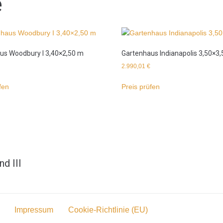
e
us Woodbury I 3,40×2,50 m
Gartenhaus Indianapolis 3,50×3
2.990,01
€
fen
Preis prüfen
d III
Impressum
Cookie-Richtlinie (EU)