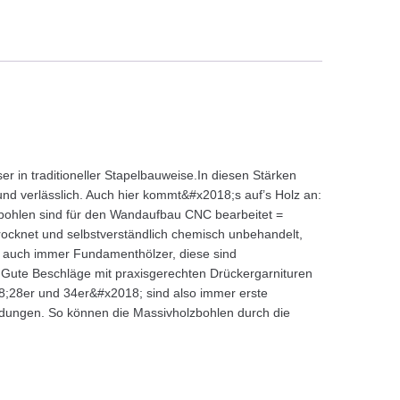
in traditioneller Stapelbauweise.In diesen Stärken
 und verlässlich. Auch hier kommt&#x2018;s auf’s Holz an:
kbohlen sind für den Wandaufbau CNC bearbeitet =
ocknet und selbstverständlich chemisch unbehandelt,
 auch immer Fundamenthölzer, diese sind
t.Gute Beschläge mit praxisgerechten Drückergarnituren
18;28er und 34er&#x2018; sind also immer erste
indungen. So können die Massivholzbohlen durch die