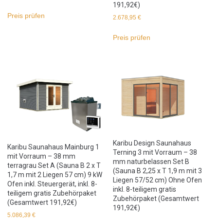
191,92€)
Preis prüfen
2.678,95
€
Preis prüfen
Karibu Design Saunahaus
Karibu Saunahaus Mainburg 1
Terning 3 mit Vorraum – 38
mit Vorraum – 38 mm
mm naturbelassen Set B
terragrau Set A (Sauna B 2 x T
(Sauna B 2,25 x T 1,9 m mit 3
1,7 m mit 2 Liegen 57 cm) 9 kW
Liegen 57/52 cm) Ohne Ofen
Ofen inkl. Steuergerät, inkl. 8-
inkl. 8-teiligem gratis
teiligem gratis Zubehörpaket
Zubehörpaket (Gesamtwert
(Gesamtwert 191,92€)
191,92€)
5.086,39
€