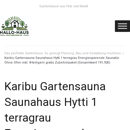
Gartenhäuser aus Holz und Metall
Das perfekte Gartenhaus: So gelingt Planung, Bau und Gestaltung mühelos
/
Karibu Gartensauna Saunahaus Hytti 1 terragrau Energiesparende Saunatür
Ohne Ofen inkl. 8-teiligem gratis Zubehörpaket (Gesamtwert 191,92€)
Karibu Gartensauna
Saunahaus Hytti 1
terragrau