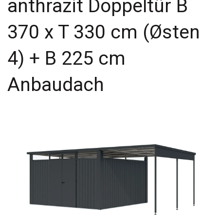
anthrazit Doppeltür B
370 x T 330 cm (Østen
4) + B 225 cm
Anbaudach