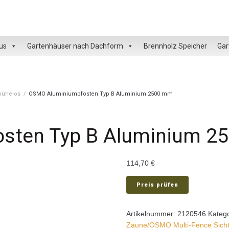
us
Gartenhäuser nach Dachform
Brennholz Speicher
Gar
 mühelos
/
OSMO Aluminiumpfosten Typ B Aluminium 2500 mm
sten Typ B Aluminium 2
114,70
€
Preis prüfen
Artikelnummer:
2120546
Kateg
Zäune/OSMO Multi-Fence Sich