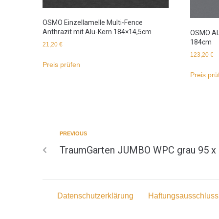
OSMO Einzellamelle Multi-Fence
Anthrazit mit Alu-Kern 184×14,5cm
OSMO ALU
184cm
21,20
€
123,20
€
Preis prüfen
Preis prü
PREVIOUS
TraumGarten JUMBO WPC grau 95 x
Datenschutzerklärung
Haftungsausschluss