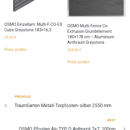
OSMO Einzellam. Multi-F. CO-EX
OSMO Multi-Fence Co-
Cube Greystone 183×16,3
Extrusion Grundelement
180×178 cm – Aluminium
25,40
€
Anthrazit Greystone
Preis prüfen
254,90
€
Preis prüfen
PREVIOUS
TraumGarten Metall-Torpfosten-silber 2550 mm
NEXT
OSMO Pfosten Alu TYP D Anthrazit 7×7, 100cm