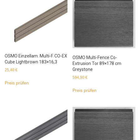
OSMO Einzellam. Multi-F. CO-EX
OSMO Multi-Fence Co-
Cube Lightbrown 183×16,3
Extrusion Tor 89×178 cm
Greystone
25,40
€
594,90
€
Preis prüfen
Preis prüfen