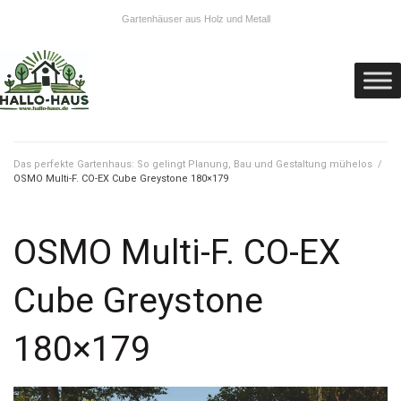
Gartenhäuser aus Holz und Metall
Das perfekte Gartenhaus: So gelingt Planung, Bau und Gestaltung mühelos
/
OSMO Multi-F. CO-EX Cube Greystone 180×179
OSMO Multi-F. CO-EX
Cube Greystone
180×179