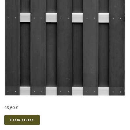
93,60
€
Preis prüfen