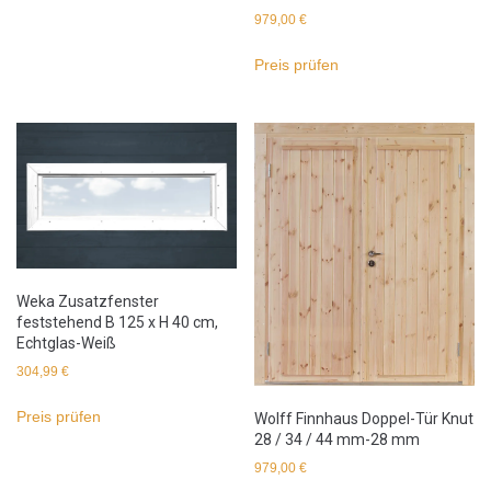
979,00
€
Preis prüfen
Weka Zusatzfenster
feststehend B 125 x H 40 cm,
Echtglas-Weiß
304,99
€
Preis prüfen
Wolff Finnhaus Doppel-Tür Knut
28 / 34 / 44 mm-28 mm
979,00
€